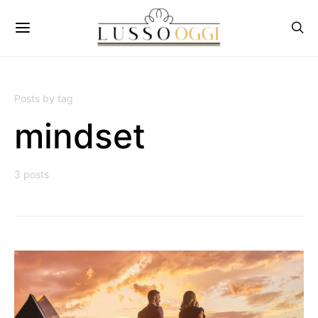
Posts by tag
mindset
3 posts