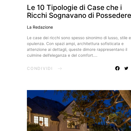
Le 10 Tipologie di Case che i
Ricchi Sognavano di Posseder
La Redazione
Le case dei ricchi sono spesso sinonimo di lusso, stile e
opulenza. Con spazi ampi, architettura sofisticata e
attenzione ai dettagli, queste dimore rappresentano il
culmine dell’eleganza e del comfort.…
CONDIVIDI