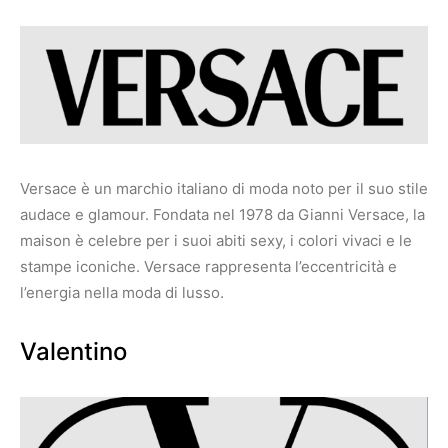
Versace è un marchio italiano di moda noto per il suo stile
audace e glamour. Fondata nel 1978 da Gianni Versace, la
maison è celebre per i suoi abiti sexy, i colori vivaci e le
stampe iconiche. Versace rappresenta l’eccentricità e
l’energia nella moda di lusso.
Valentino