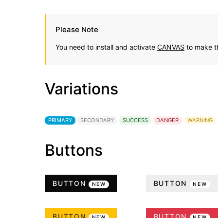
Please Note
You need to install and activate
CANVAS
to make th
Variations
PRIMARY
SECONDARY
SUCCESS
DANGER
WARNING
Buttons
BUTTON
BUTTON
NEW
NEW
BUTTON
BUTTON
NEW
NEW